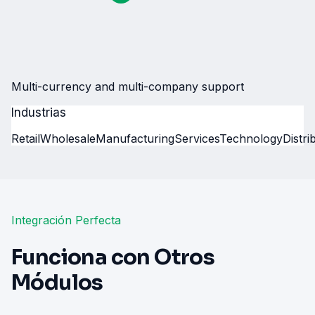
Multi-currency and multi-company support
Industrias
Retail
Wholesale
Manufacturing
Services
Technology
Distri
Integración Perfecta
Funciona con Otros
Módulos