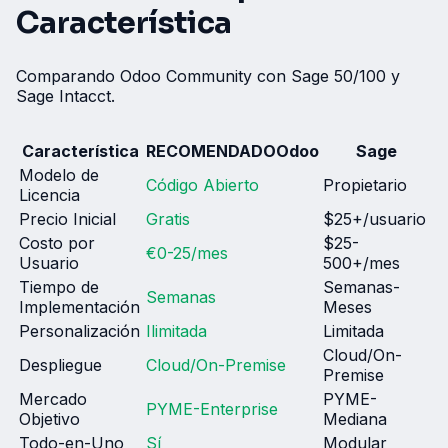
Característica
Comparando Odoo Community con Sage 50/100 y
Sage Intacct.
Característica
RECOMENDADO
Odoo
Sage
Modelo de
Código Abierto
Propietario
Licencia
Precio Inicial
Gratis
$25+/usuario
Costo por
$25-
€0-25/mes
Usuario
500+/mes
Tiempo de
Semanas-
Semanas
Implementación
Meses
Personalización
Ilimitada
Limitada
Cloud/On-
Despliegue
Cloud/On-Premise
Premise
Mercado
PYME-
PYME-Enterprise
Objetivo
Mediana
Todo-en-Uno
Sí
Modular