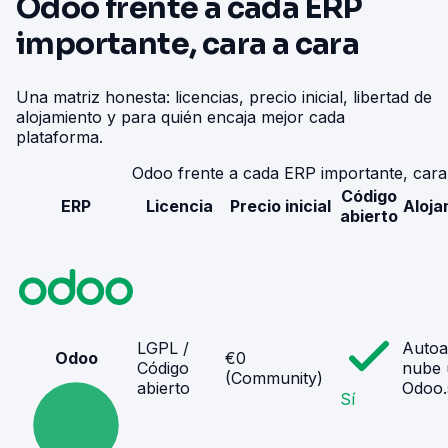
Odoo frente a cada ERP
importante, cara a cara
Una matriz honesta: licencias, precio inicial, libertad de
alojamiento y para quién encaja mejor cada
plataforma.
Odoo frente a cada ERP importante, cara
Código
ERP
Licencia
Precio inicial
Aloja
abierto
LGPL /
Autoa
Odoo
€0
Código
nube 
(Community)
abierto
Odoo.
Sí