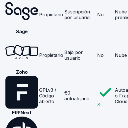
Suscripción
Nube 
Propietario
No
por usuario
premi
Sage
Bajo por
Propietario
No
Nube
usuario
Zoho
GPLv3 /
Autoa
€0
Código
o Fra
autoalojado
abierto
Cloud
Sí
ERPNext