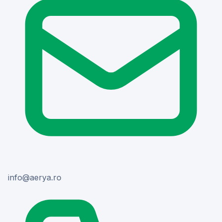
or.ayrea@ofni