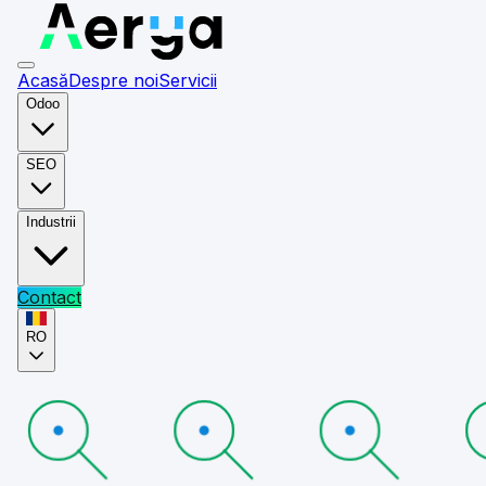
Acasă
Despre noi
Servicii
Odoo
SEO
Industrii
Contact
RO