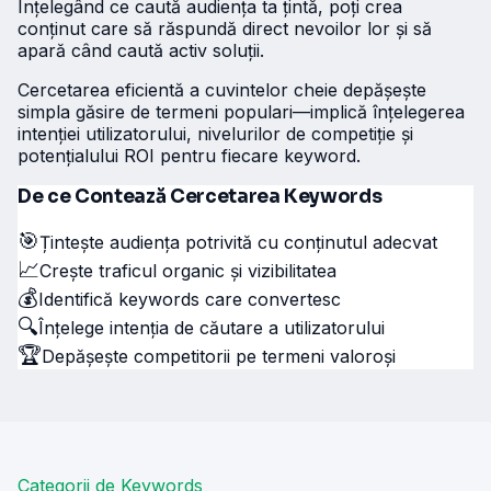
Înțelegând ce caută audiența ta țintă, poți crea
conținut care să răspundă direct nevoilor lor și să
apară când caută activ soluții.
Cercetarea eficientă a cuvintelor cheie depășește
simpla găsire de termeni populari—implică înțelegerea
intenției utilizatorului, nivelurilor de competiție și
potențialului ROI pentru fiecare keyword.
De ce Contează Cercetarea Keywords
🎯
Țintește audiența potrivită cu conținutul adecvat
📈
Crește traficul organic și vizibilitatea
💰
Identifică keywords care convertesc
🔍
Înțelege intenția de căutare a utilizatorului
🏆
Depășește competitorii pe termeni valoroși
Categorii de Keywords