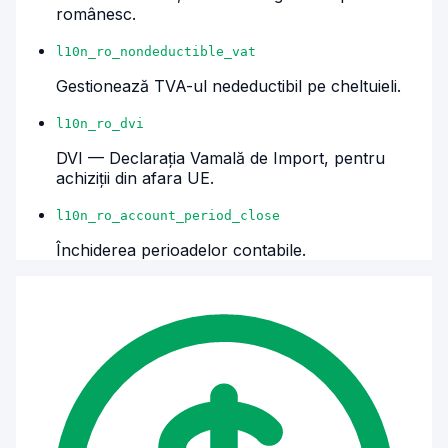
românesc.
l10n_ro_nondeductible_vat
Gestionează TVA-ul nedeductibil pe cheltuieli.
l10n_ro_dvi
DVI — Declarația Vamală de Import, pentru
achiziții din afara UE.
l10n_ro_account_period_close
Închiderea perioadelor contabile.