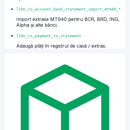
l10n_ro_account_bank_statement_import_mt940_*
Import extrase MT940 pentru BCR, BRD, ING,
Alpha și alte bănci.
l10n_ro_payment_to_statement
Adaugă plăți în registrul de casă / extras.