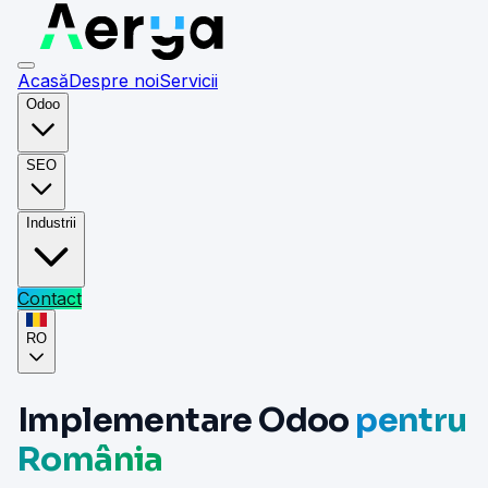
Acasă
Despre noi
Servicii
Odoo
SEO
Industrii
Contact
RO
Implementare Odoo
pentru
România