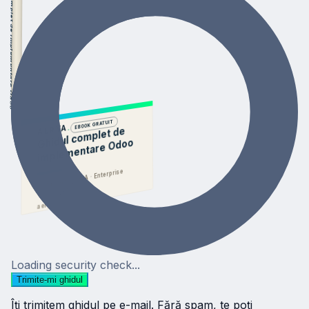
Ghidul complet de implementare Odoo
AERYA.
EBOOK GRATUIT
.
AERYA
Ghidul co
mplet de
i
mple
mentare Odoo
Community · OCA · Enterprise
aerya.net
Loading security check...
Trimite-mi ghidul
Îți trimitem ghidul pe e-mail. Fără spam, te poți