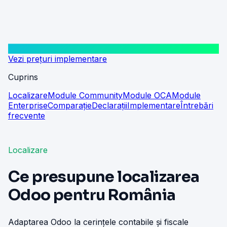
Vezi prețuri implementare
Cuprins
Localizare
Module Community
Module OCA
Module
Enterprise
Comparație
Declarații
Implementare
Întrebări
frecvente
Localizare
Ce presupune localizarea
Odoo pentru România
Adaptarea Odoo la cerințele contabile și fiscale