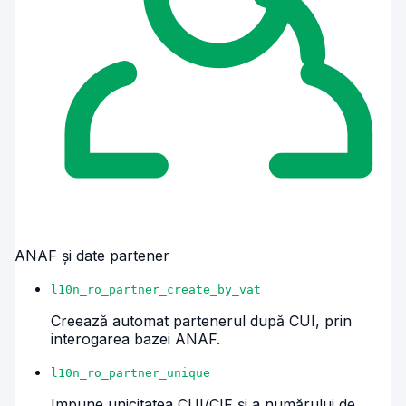
ANAF și date partener
l10n_ro_partner_create_by_vat
Creează automat partenerul după CUI, prin
interogarea bazei ANAF.
l10n_ro_partner_unique
Impune unicitatea CUI/CIF și a numărului de