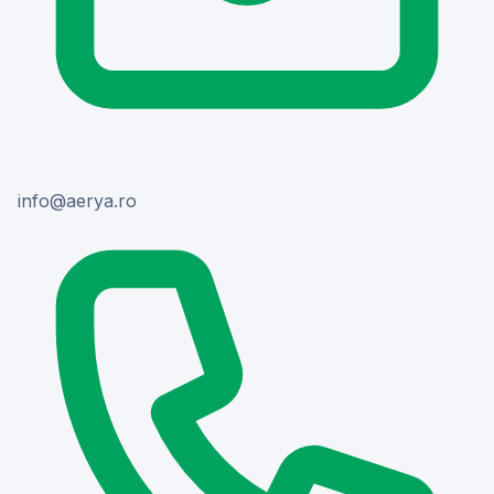
or.ayrea@ofni