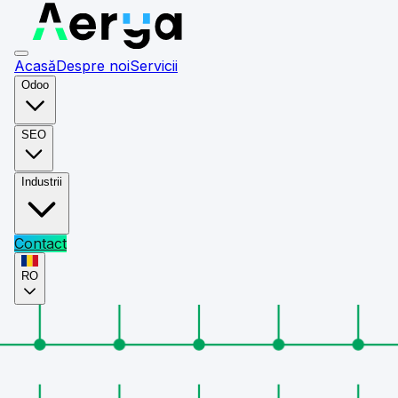
Acasă
Despre noi
Servicii
Odoo
SEO
Industrii
Contact
RO