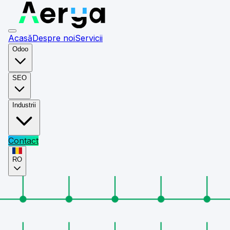
Acasă
Despre noi
Servicii
Odoo
SEO
Industrii
Contact
RO