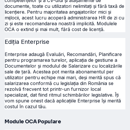
competențelor și a CV-ului și atașamente de
documente, toate cu utilizatori nelimitați și fără taxă de
licențiere. Pentru majoritatea angajatorilor mici și
mijlocii, acest lucru acoperă administrarea HR de zi cu
zi și este recomandarea noastră implicită. Modulele
OCA o extind și mai mult, fără cost de licență.
Ediția Enterprise
Enterprise adaugă Evaluări, Recomandări, Planificare
pentru programarea turelor, aplicația de gestiune a
Documentelor și modulul de Salarizare cu localizările
sale de țară. Acestea pot merita abonamentul per
utilizator pentru echipe mai mari, deși merită spus că
salarizarea conformă cu legislația din România se
rezolvă frecvent tot printr-un furnizor local
specializat, dat fiind ritmul schimbărilor legislative. Îți
vom spune onest dacă aplicațiile Enterprise își merită
costul în cazul tău.
Module OCA Populare