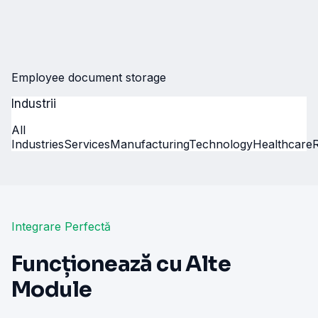
Employee document storage
Industrii
All
Industries
Services
Manufacturing
Technology
Healthcare
R
Integrare Perfectă
Funcționează cu Alte
Module