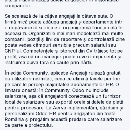
companiilor.
Se scalează de la câțiva angajați la câteva sute. O
firmă mică poate adăuga angajați și departamente într-
o după-amiază și obține o organigramă funcțională în
aceeași zi. Organizațiile mai mari modelează mai multe
companii, poziții și linii de raportare și controlează cine
poate vedea câmpuri sensibile precum salariul sau
CNP-ul. Competențele și istoricul din CV trăiesc tot pe
profil, așa că un manager poate revizui experiența și
instruirea cuiva fără să caute prin hârtii.
În ediția Community, aplicația Angajați rulează gratuit
cu utilizatori nelimitați, ceea ce elimină taxele per loc
pe care le percep majoritatea abonamentelor HR. O
limitare onestă: în Community, Odoo nu include
salarizare, așa că angajatorii conectează un furnizor
local de salarizare sau exportă orele și datele de plată
pentru procesare. La Aerya implementăm, găzduim și
personalizăm Odoo HR pentru angajatori din toată
România și pregătim această predare către salarizare
ca parte a proiectului.