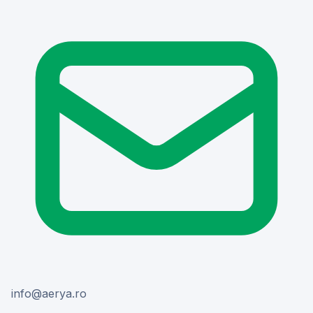
or.ayrea@ofni