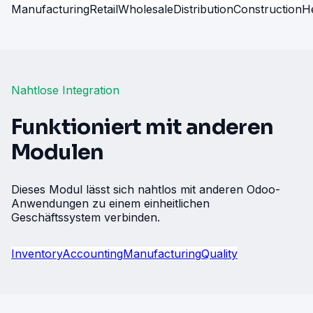
Manufacturing
Retail
Wholesale
Distribution
Construction
H
Nahtlose Integration
Funktioniert mit anderen
Modulen
Dieses Modul lässt sich nahtlos mit anderen Odoo-
Anwendungen zu einem einheitlichen
Geschäftssystem verbinden.
Inventory
Accounting
Manufacturing
Quality