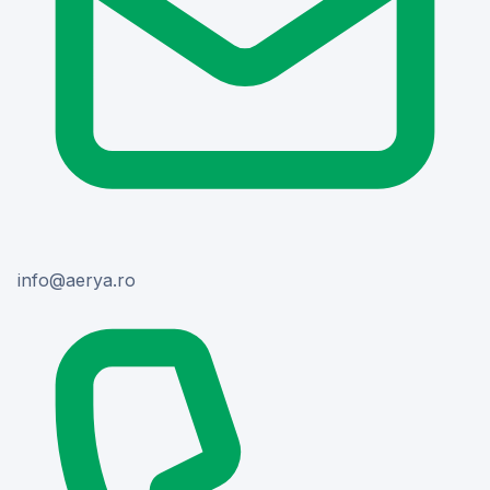
or.ayrea@ofni