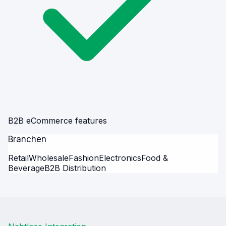
B2B eCommerce features
Branchen
Retail
Wholesale
Fashion
Electronics
Food &
Beverage
B2B Distribution