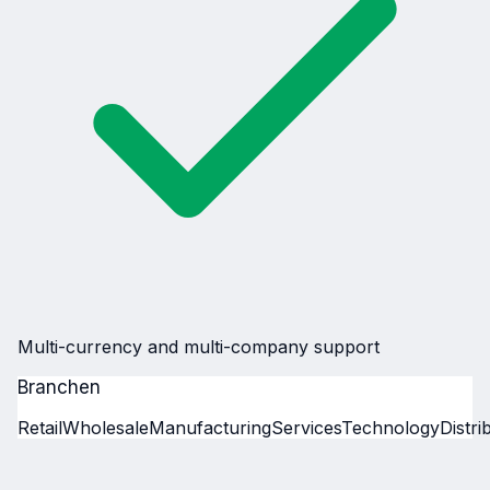
Multi-currency and multi-company support
Branchen
Retail
Wholesale
Manufacturing
Services
Technology
Distri