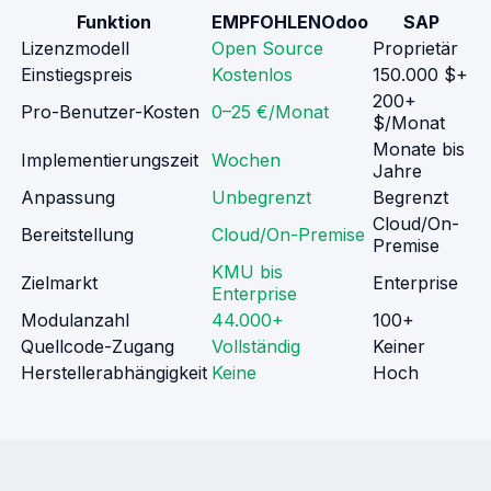
Funktion
EMPFOHLEN
Odoo
SAP
Lizenzmodell
Open Source
Proprietär
Einstiegspreis
Kostenlos
150.000 $+
200+
Pro-Benutzer-Kosten
0–25 €/Monat
$/Monat
Monate bis
Implementierungszeit
Wochen
Jahre
Anpassung
Unbegrenzt
Begrenzt
Cloud/On-
Bereitstellung
Cloud/On-Premise
Premise
KMU bis
Zielmarkt
Enterprise
Enterprise
Modulanzahl
44.000+
100+
Quellcode-Zugang
Vollständig
Keiner
Herstellerabhängigkeit
Keine
Hoch