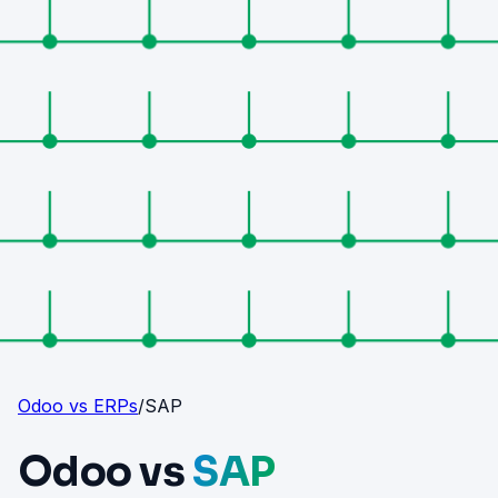
Odoo vs ERPs
/
SAP
Odoo vs
SAP