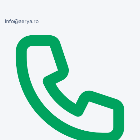
or.ayrea@ofni