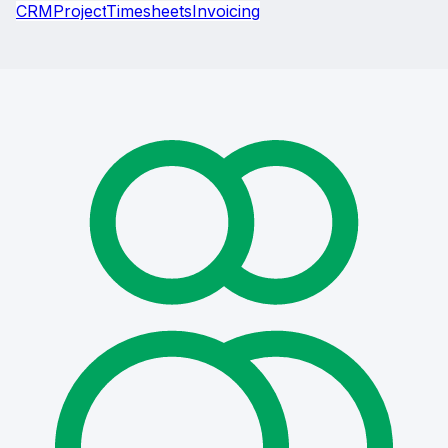
CRM
Project
Timesheets
Invoicing